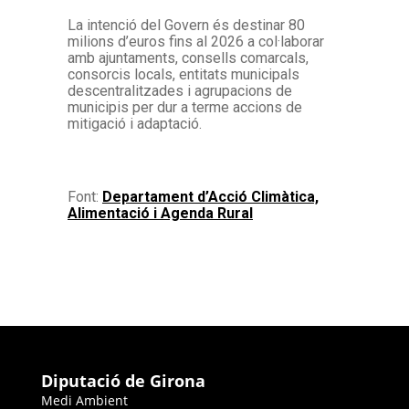
La intenció del Govern és destinar 80
milions d’euros fins al 2026 a col·laborar
amb ajuntaments, consells comarcals,
consorcis locals, entitats municipals
descentralitzades i agrupacions de
municipis per dur a terme accions de
mitigació i adaptació.
Font:
Departament d’Acció Climàtica,
Alimentació i Agenda Rural
Diputació de Girona
Medi Ambient