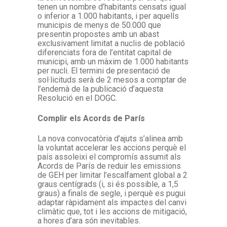
tenen un nombre d’habitants censats igual
o inferior a 1.000 habitants, i per aquells
municipis de menys de 50.000 que
presentin propostes amb un abast
exclusivament limitat a nuclis de població
diferenciats fora de l’entitat capital de
municipi, amb un màxim de 1.000 habitants
per nucli. El termini de presentació de
sol·licituds serà de 2 mesos a comptar de
l’endemà de la publicació d’aquesta
Resolució en el DOGC
.
Complir els Acords de París
La nova convocatòria d’ajuts s’alinea amb
la voluntat accelerar les accions perquè el
país assoleixi el compromís assumit als
Acords de París de reduir les emissions
de GEH per limitar l’escalfament global a 2
graus centígrads (i, si és possible, a 1,5
graus) a finals de segle, i perquè es pugui
adaptar ràpidament als impactes del canvi
climàtic que, tot i les accions de mitigació,
a hores d’ara són inevitables.