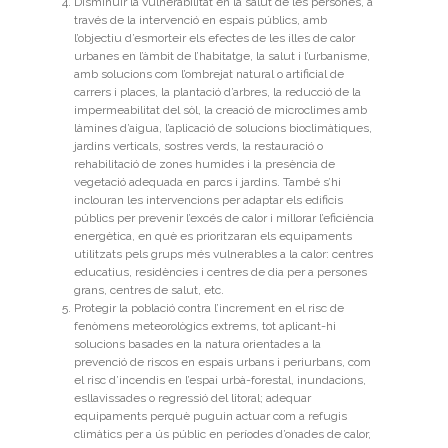
Disminuir la vulnerabilitat en la salut de les persones, a
través de la intervenció en espais públics, amb
l’objectiu d’esmorteir els efectes de les illes de calor
urbanes en l’àmbit de l’habitatge, la salut i l’urbanisme,
amb solucions com l’ombrejat natural o artificial de
carrers i places, la plantació d’arbres, la reducció de la
impermeabilitat del sòl, la creació de microclimes amb
làmines d’aigua, l’aplicació de solucions bioclimàtiques,
jardins verticals, sostres verds, la restauració o
rehabilitació de zones humides i la presència de
vegetació adequada en parcs i jardins. També s’hi
inclouran les intervencions per adaptar els edificis
públics per prevenir l’excés de calor i millorar l’eficiència
energètica, en què es prioritzaran els equipaments
utilitzats pels grups més vulnerables a la calor: centres
educatius, residències i centres de dia per a persones
grans, centres de salut, etc.
Protegir la població contra l’increment en el risc de
fenòmens meteorològics extrems, tot aplicant-hi
solucions basades en la natura orientades a la
prevenció de riscos en espais urbans i periurbans, com
el risc d’incendis en l’espai urbà-forestal, inundacions,
esllavissades o regressió del litoral; adequar
equipaments perquè puguin actuar com a refugis
climàtics per a ús públic en períodes d’onades de calor,