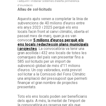
i adquirir i instal·lar sistemes d’alerta primerenca
d’inundació.
Allau de sol·licituds
Aquests ajuts venen a completar la línia de
subvencions de 40 milions d’euros entre
els anys 2023 i 2025 perquè els ens
locals facin front al canvi climàtic, oberta el
passat mes de març, quan ja es van
convocar
5 milions d’euros perquè els
ens locals redactessin plans municipals
i projectes
. La convocatòria va tenir una
gran acollida i 432 ens locals de totes les
comarques del país van presentar fins a
585 sol·licituds per un import de
subvenció global de més d’11 milions
d’euros. Un cop valorades, està previst
sol·licitar a la Comissió del Fons Climàtic
una ampliació del pressupost que permeti
finançar el gran nombre de projectes
presentats.
Tots els ens locals poden ser beneficiaris
dels ajuts. A més, la meitat de l’import de
la convocatòria es reserva per als que