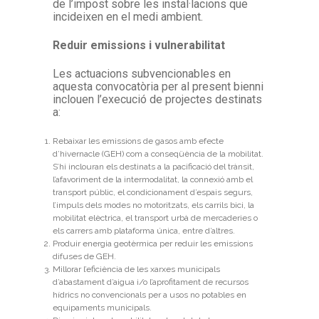
de l’impost sobre les instal·lacions que
incideixen en el medi ambient.
Reduir emissions i vulnerabilitat
Les actuacions subvencionables en
aquesta convocatòria per al present bienni
inclouen l’execució de projectes destinats
a:
Rebaixar les emissions de gasos amb efecte
d’hivernacle (GEH) com a conseqüència de la mobilitat.
S’hi inclouran els destinats a la pacificació del trànsit,
l’afavoriment de la intermodalitat, la connexió amb el
transport públic, el condicionament d’espais segurs,
l’impuls dels modes no motoritzats, els carrils bici, la
mobilitat elèctrica, el transport urbà de mercaderies o
els carrers amb plataforma única, entre d’altres.
Produir energia geotèrmica per reduir les emissions
difuses de GEH.
Millorar l’eficiència de les xarxes municipals
d’abastament d’aigua i/o l’aprofitament de recursos
hídrics no convencionals per a usos no potables en
equipaments municipals.