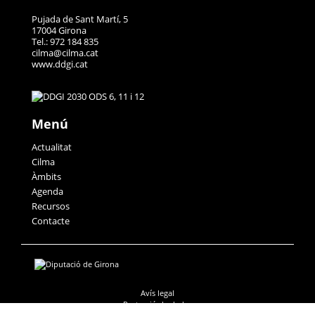
Pujada de Sant Martí, 5
17004 Girona
Tel.: 972 184 835
cilma@cilma.cat
www.ddgi.cat
Menú
Actualitat
Cilma
Àmbits
Agenda
Recursos
Contacte
Avís legal
Protecció de dades