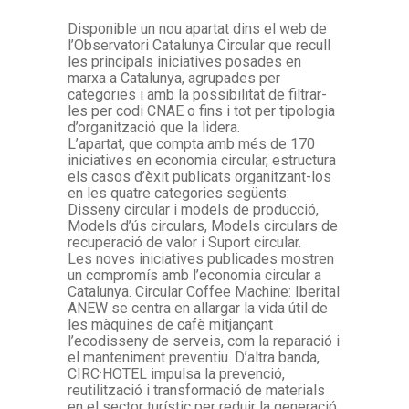
Disponible un nou apartat dins el web de
l’Observatori Catalunya Circular que recull
les principals iniciatives posades en
marxa a Catalunya, agrupades per
categories i amb la possibilitat de filtrar-
les per codi CNAE o fins i tot per tipologia
d’organització que la lidera.
L’apartat, que compta amb més de 170
iniciatives en economia circular, estructura
els casos d’èxit publicats organitzant-los
en les quatre categories següents:
Disseny circular i models de producció,
Models d’ús circulars, Models circulars de
recuperació de valor i Suport circular.
Les noves iniciatives publicades mostren
un compromís amb l’economia circular a
Catalunya. Circular Coffee Machine: Iberital
ANEW se centra en allargar la vida útil de
les màquines de cafè mitjançant
l’ecodisseny de serveis, com la reparació i
el manteniment preventiu. D’altra banda,
CIRC·HOTEL impulsa la prevenció,
reutilització i transformació de materials
en el sector turístic per reduir la generació