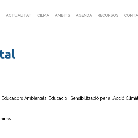
I
ACTUALITAT
CILMA
ÀMBITS
AGENDA
RECURSOS
CONTA
tal
a Educadors Ambientals. Educació i Sensibilització per a l’Acció Climàt
onines