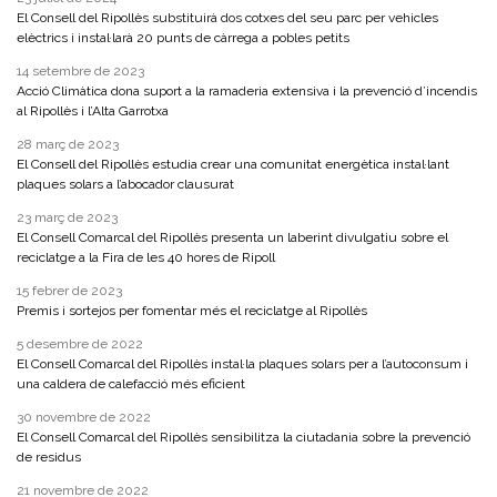
El Consell del Ripollès substituirà dos cotxes del seu parc per vehicles
elèctrics i instal·larà 20 punts de càrrega a pobles petits
14 setembre de 2023
Acció Climàtica dona suport a la ramaderia extensiva i la prevenció d’incendis
al Ripollès i l’Alta Garrotxa
28 març de 2023
El Consell del Ripollès estudia crear una comunitat energètica instal·lant
plaques solars a l’abocador clausurat
23 març de 2023
El Consell Comarcal del Ripollès presenta un laberint divulgatiu sobre el
reciclatge a la Fira de les 40 hores de Ripoll
15 febrer de 2023
Premis i sortejos per fomentar més el reciclatge al Ripollès
5 desembre de 2022
El Consell Comarcal del Ripollès instal·la plaques solars per a l’autoconsum i
una caldera de calefacció més eficient
30 novembre de 2022
El Consell Comarcal del Ripollès sensibilitza la ciutadania sobre la prevenció
de residus
21 novembre de 2022