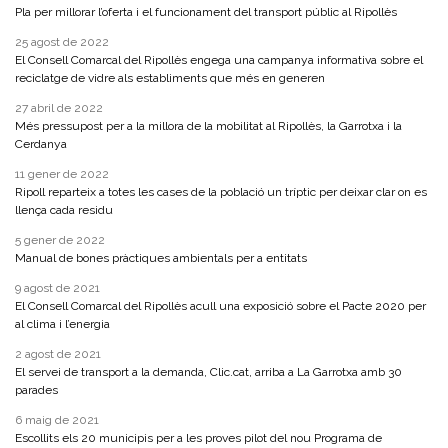
Pla per millorar l’oferta i el funcionament del transport públic al Ripollès
25 agost de 2022
El Consell Comarcal del Ripollès engega una campanya informativa sobre el
reciclatge de vidre als establiments que més en generen
27 abril de 2022
Més pressupost per a la millora de la mobilitat al Ripollès, la Garrotxa i la
Cerdanya
11 gener de 2022
Ripoll reparteix a totes les cases de la població un tríptic per deixar clar on es
llença cada residu
5 gener de 2022
Manual de bones pràctiques ambientals per a entitats
9 agost de 2021
El Consell Comarcal del Ripollès acull una exposició sobre el Pacte 2020 per
al clima i l’energia
2 agost de 2021
El servei de transport a la demanda, Clic.cat, arriba a La Garrotxa amb 30
parades
6 maig de 2021
Escollits els 20 municipis per a les proves pilot del nou Programa de