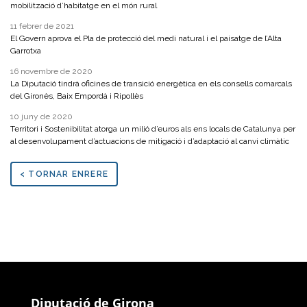
mobilització d’habitatge en el món rural
11 febrer de 2021
El Govern aprova el Pla de protecció del medi natural i el paisatge de l’Alta
Garrotxa
16 novembre de 2020
La Diputació tindrà oficines de transició energètica en els consells comarcals
del Gironès, Baix Empordà i Ripollès
10 juny de 2020
Territori i Sostenibilitat atorga un milió d’euros als ens locals de Catalunya per
al desenvolupament d’actuacions de mitigació i d’adaptació al canvi climàtic
< TORNAR ENRERE
Diputació de Girona