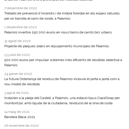
7 desembre de 2022
Treballs de prevenció d’incendis i de millora forestal en els espais naturals
per on transita el camí de ronda, a Palamós
1 desembre de 2022
Palamós invertirà 250.000 euros en nous trams de carrils bici urbans
31 agost de 2022
Projecte de plaques solars en equipaments municipals de Palamós
13 juliol de 2022
500.000 euros per impulsar sistemes més eficients de recollida selectiva a
Palamós
24 gener de 2022
La futura Ordenança de residus de Palamós inclourà el porta a porta com a
nou model de recollida
3 agost de 2021
Instal·len a la platja del Castell, a Palamós, una estació tipus CoastSnap per
monitoritzar, amb l’ajuda de la ciutadania, l’evolució de la línia de costa
14 maig de 2021
Bandera Blava 2021
16 novembre de 2020