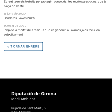
Es realitzen els treballs per protegir i consolidar les morfologies dunars de la
platja de Castell
11 juny de 2020
Banderes Blaves 2020
15 maig de 2020
Prop de la meitat dels residus que es generen a Palamós ja es recullen
selectivament
< TORNAR ENRERE
Diputació de Girona
Medi Ambient
Pujada de Sant Martí, 5