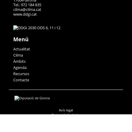
17004 Girona
Tel.: 972 184 835
cilma@cilma.cat
www.ddgi.cat
Menú
Actualitat
Cilma
Àmbits
Agenda
Recursos
Contacte
Avís legal
Protecció de dades
Accessibilitat
Política de galetes