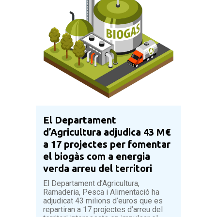
Energia
Infraestructures
Litoral
Medi Natural
Mobilitat
Pacte dels alcaldes
Qualitat ambiental
El Departament
Residus
d’Agricultura adjudica 43 M€
a 17 projectes per fomentar
el biogàs com a energia
verda arreu del territori
El Departament d’Agricultura,
Ramaderia, Pesca i Alimentació ha
adjudicat 43 milions d’euros que es
repartiran a 17 projectes d’arreu del