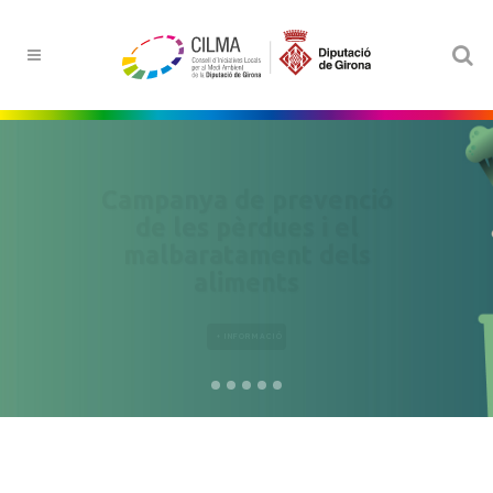
Transició
Energètica i Acció
Climàtica